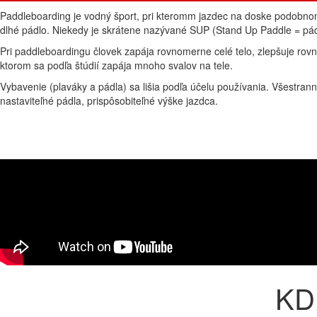
Paddleboarding je vodný šport, pri kteromm jazdec na doske podobn
dlhé pádlo. Niekedy je skrátene nazývané SUP (Stand Up Paddle = pádl
Pri paddleboardingu človek zapája rovnomerne celé telo, zlepšuje rovn
ktorom sa podľa štúdií zapája mnoho svalov na tele.
Vybavenie (plaváky a pádla) sa lišia podľa účelu používania. Všestran
nastaviteľné pádla, prispôsobiteľné výške jazdca.
KDE