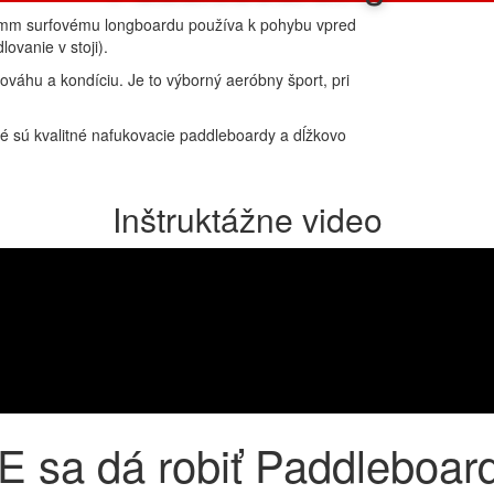
omm surfovému longboardu používa k pohybu vpred
ovanie v stoji).
ováhu a kondíciu. Je to výborný aeróbny šport, pri
né sú kvalitné nafukovacie paddleboardy a dĺžkovo
Inštruktážne video
 sa dá robiť Paddleboar