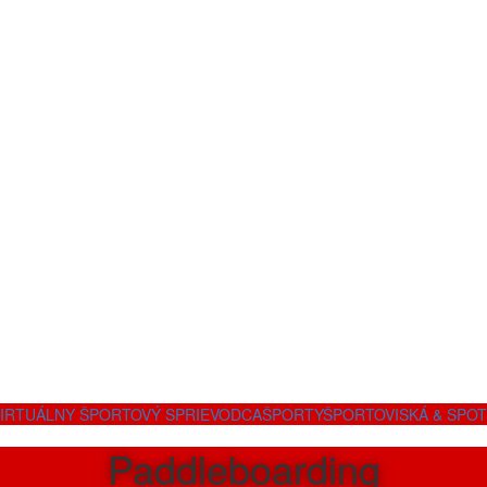
IRTUÁLNY ŠPORTOVÝ SPRIEVODCA
ŠPORTY
ŠPORTOVISKÁ & SPO
Paddleboarding