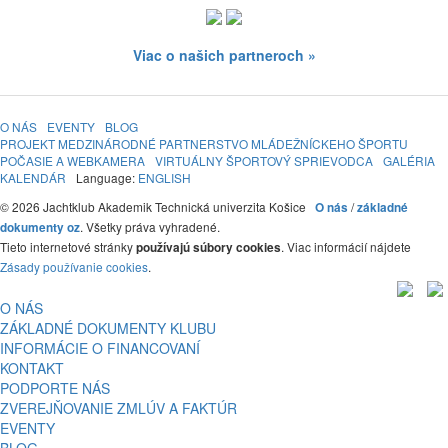
Viac o našich partneroch »
O NÁS
EVENTY
BLOG
PROJEKT MEDZINÁRODNÉ PARTNERSTVO MLÁDEŽNÍCKEHO ŠPORTU
POČASIE A WEBKAMERA
VIRTUÁLNY ŠPORTOVÝ SPRIEVODCA
GALÉRIA
KALENDÁR
Language:
ENGLISH
© 2026 Jachtklub Akademik Technická univerzita Košice
/
O nás
základné
. Všetky práva vyhradené.
dokumenty oz
Tieto internetové stránky
. Viac informácií nájdete
používajú súbory cookies
Zásady používanie cookies
.
O NÁS
ZÁKLADNÉ DOKUMENTY KLUBU
INFORMÁCIE O FINANCOVANÍ
KONTAKT
PODPORTE NÁS
ZVEREJŇOVANIE ZMLÚV A FAKTÚR
EVENTY
BLOG