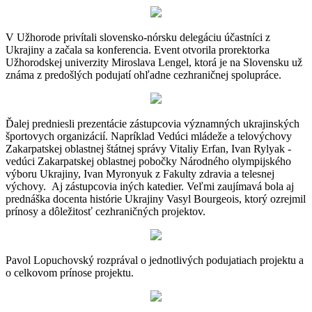
V Užhorode privítali slovensko-nórsku delegáciu účastníci z
Ukrajiny a začala sa konferencia. Event otvorila prorektorka
Užhorodskej univerzity Miroslava Lengel, ktorá je na Slovensku už
známa z predošlých podujatí ohľadne cezhraničnej spolupráce.
Ďalej predniesli prezentácie zástupcovia významných ukrajinských
športovych organizácií. Napríklad Vedúci mládeže a telovýchovy
Zakarpatskej oblastnej štátnej správy Vitaliy Erfan, Ivan Rylyak -
vedúci Zakarpatskej oblastnej pobočky Národného olympijského
výboru Ukrajiny, Ivan Myronyuk z Fakulty zdravia a telesnej
výchovy. Aj zástupcovia iných katedier. Veľmi zaujímavá bola aj
prednáška docenta histórie Ukrajiny Vasyl Bourgeois, ktorý ozrejmil
prínosy a dôležitosť cezhraničných projektov.
Pavol Lopuchovský rozprával o jednotlivých podujatiach projektu a
o celkovom prínose projektu.