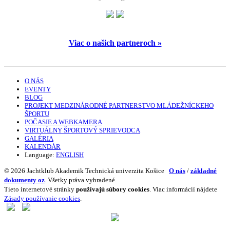
Viac o našich partneroch »
O NÁS
EVENTY
BLOG
PROJEKT MEDZINÁRODNÉ PARTNERSTVO MLÁDEŽNÍCKEHO
ŠPORTU
POČASIE A WEBKAMERA
VIRTUÁLNY ŠPORTOVÝ SPRIEVODCA
GALÉRIA
KALENDÁR
Language:
ENGLISH
© 2026 Jachtklub Akademik Technická univerzita Košice
O nás
/
základné
dokumenty oz
. Všetky práva vyhradené.
Tieto internetové stránky
používajú súbory cookies
. Viac informácií nájdete
Zásady používanie cookies
.