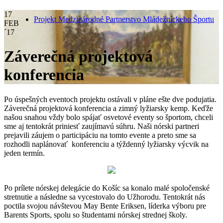
17
Projekt Medzinárodné Partnerstvo Mládežníckeho Športu
FEB
´17
Záverečná projektová
konferencia
Po úspešných eventoch projektu ostávali v pláne ešte dve podujatia.
Záverečná projektová konferencia a zimný lyžiarsky kemp. Keďže
našou snahou vždy bolo spájať osvetové eventy so športom, chceli
sme aj tentokrát priniesť zaujímavú súhru. Naši nórski partneri
prejavili záujem o participáciu na tomto evente a preto sme sa
rozhodli naplánovať konferenciu a týždenný lyžiarsky výcvik na
jeden termín.
Po prílete nórskej delegácie do Košíc sa konalo malé spoločenské
stretnutie a následne sa vycestovalo do Užhorodu. Tentokrát nás
poctila svojou návštevou May Bente Eriksen, líderka výboru pre
Barents Sports, spolu so študentami nórskej strednej školy.