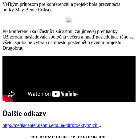
Veľkým prínosom pre konferenciu a projekt bola prezentácia
nórky
May Bente Eriksen.
Po konferencii sa účastníci zúčastnili zaujímavej prehliadky
Užhorodu, nasledovala spoločná večera a hneď nasledujúce ráno sa
všetci spoločne vybrali na miesto posledného eventu projektu -
Dragobrat.
Ďalšie odkazy
http://mediacenter.uzhnu.edu.ua/dir/proekty/mizh.
..