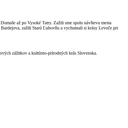
Domaše až po Vysoké Tatry. Zažili sme spolu návštevu mesta
ardejova, zažili Starú Ľubovňu a vychutnali si krásy Levoče pri
tových zážitkov a kultúrno-prírodných krás Slovenska.
.