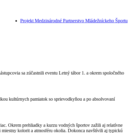
Projekt Medzinárodné Partnerstvo Mládežníckeho Športu
ástupcovia sa zúčastnili eventu Letný tábor 1. a okrem spoločného
iadkou kultúrnych pamiatok so sprievodkyňou a po absolvovaní
ac. Okrem prehliadky a kurzu vodných športov zažili aj relatívne
miestny kolorit a atmosféru okolia. Dokonca navštívili aj typickú