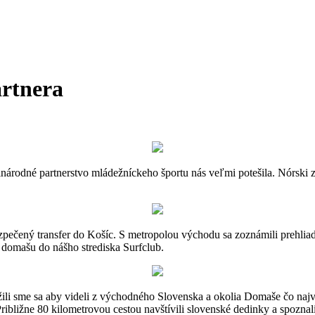
artnera
árodné partnerstvo mládežníckeho športu nás veľmi potešila. Nórski z
abezpečený transfer do Košíc. S metropolou východu sa zoznámili prehl
 domašu do nášho strediska Surfclub.
ili sme sa aby videli z východného Slovenska a okolia Domaše čo najvi
ližne 80 kilometrovou cestou navštívili slovenské dedinky a spoznali 