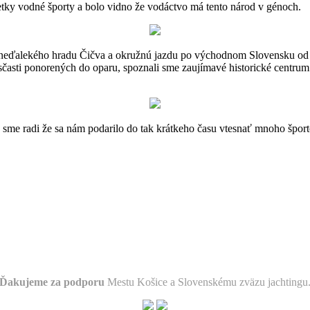
všetky vodné športy a bolo vidno že vodáctvo má tento národ v génoch.
u neďalekého hradu Čičva a okružnú jazdu po východnom Slovensku od 
asti ponorených do oparu, spoznali sme zaujímavé historické centrum B
o sme radi že sa nám podarilo do tak krátkeho času vtesnať mnoho špor
Ďakujeme za podporu
Mestu Košice a Slovenskému zväzu jachtingu