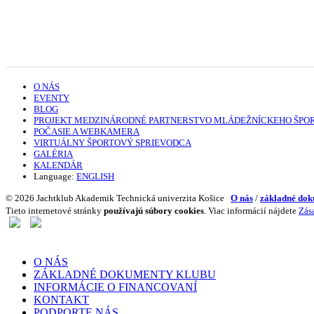
O NÁS
EVENTY
BLOG
PROJEKT MEDZINÁRODNÉ PARTNERSTVO MLÁDEŽNÍCKEHO ŠPO
POČASIE A WEBKAMERA
VIRTUÁLNY ŠPORTOVÝ SPRIEVODCA
GALÉRIA
KALENDÁR
Language:
ENGLISH
© 2026 Jachtklub Akademik Technická univerzita Košice
O nás
/
základné dok
Tieto internetové stránky
používajú súbory cookies
. Viac informácií nájdete
Zás
O NÁS
ZÁKLADNÉ DOKUMENTY KLUBU
INFORMÁCIE O FINANCOVANÍ
KONTAKT
PODPORTE NÁS