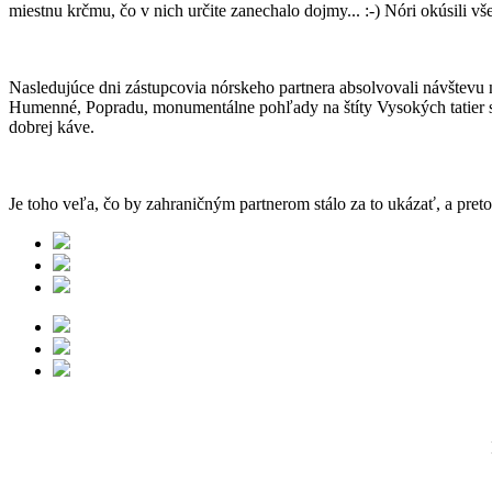
miestnu krčmu, čo v nich určite zanechalo dojmy... :-) Nóri okúsili 
Nasledujúce dni zástupcovia nórskeho partnera absolvovali návštev
Humenné, Popradu, monumentálne pohľady na štíty Vysokých tatier sč
dobrej káve.
Je toho veľa, čo by zahraničným partnerom stálo za to ukázať, a pret