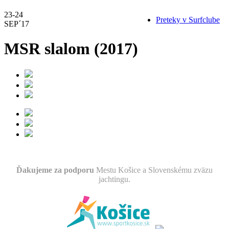
23-24
Preteky v Surfclube
SEP´17
MSR slalom (2017)
Ďakujeme za podporu
Mestu Košice a Slovenskému zväzu
jachtingu.