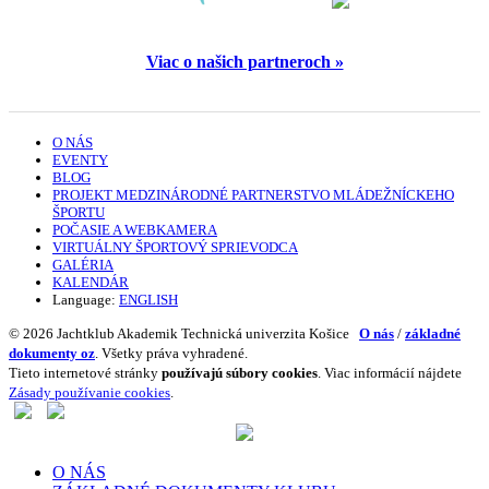
Viac o našich partneroch »
O NÁS
EVENTY
BLOG
PROJEKT MEDZINÁRODNÉ PARTNERSTVO MLÁDEŽNÍCKEHO
ŠPORTU
POČASIE A WEBKAMERA
VIRTUÁLNY ŠPORTOVÝ SPRIEVODCA
GALÉRIA
KALENDÁR
Language:
ENGLISH
© 2026 Jachtklub Akademik Technická univerzita Košice
O nás
/
základné
dokumenty oz
. Všetky práva vyhradené.
Tieto internetové stránky
používajú súbory cookies
. Viac informácií nájdete
Zásady používanie cookies
.
O NÁS