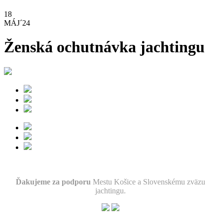
18
MÁJ´24
Ženská ochutnávka jachtingu
Ďakujeme za podporu
Mestu Košice a Slovenskému zväzu
jachtingu.