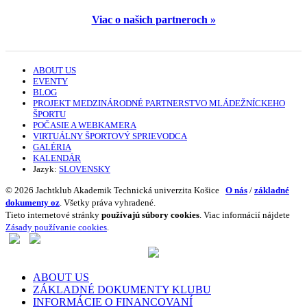
Viac o našich partneroch »
ABOUT US
EVENTY
BLOG
PROJEKT MEDZINÁRODNÉ PARTNERSTVO MLÁDEŽNÍCKEHO
ŠPORTU
POČASIE A WEBKAMERA
VIRTUÁLNY ŠPORTOVÝ SPRIEVODCA
GALÉRIA
KALENDÁR
Jazyk:
SLOVENSKY
© 2026 Jachtklub Akademik Technická univerzita Košice
O nás
/
základné
dokumenty oz
. Všetky práva vyhradené.
Tieto internetové stránky
používajú súbory cookies
. Viac informácií nájdete
Zásady používanie cookies
.
ABOUT US
ZÁKLADNÉ DOKUMENTY KLUBU
INFORMÁCIE O FINANCOVANÍ